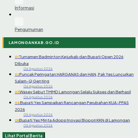
Informasi
Pengumuman
LAMONGANKAB.GO.ID
Turnamen Badminton Kejurkab dan Bupati Open 2026
01
Dibuka
06 Agustus 2026
Puncak Peringatan HARGANAS dan HAN, Pak Yes Luncurkan
02
Salam-Q Genting
06 Agustus 2026
Wasev Sebut TMMD Lamongan Selalu Sukses dan Berhasil
03
06 Agustus 2026
Bupati Yes Sampaikan Rancangan Perubahan KUA-PPAS
04
2026
05 Agustus 2026
Bupati Yes Minta Adopsi Inovasi Biopori KKN di Lamongan
05
05 Agustus 2026
Lihat Portal Berita