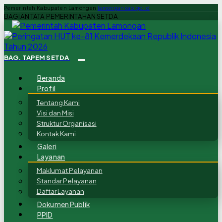
Pemerintah Kabupaten Lamongan
lamongankab.go.id
BAGIAN TATA PEMERINTAHAN SETDA
BAG. TAPEM SETDA
Beranda
Profil
Tentang Kami
Visi dan Misi
Struktur Organisasi
Kontak Kami
Galeri
Layanan
Maklumat Pelayanan
Standar Pelayanan
Daftar Layanan
Dokumen Publik
PPID