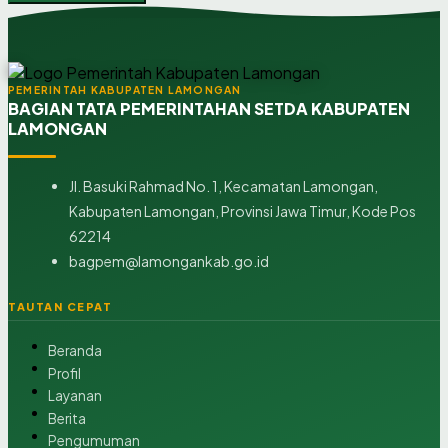
PEMERINTAH KABUPATEN LAMONGAN
BAGIAN TATA PEMERINTAHAN SETDA KABUPATEN
LAMONGAN
Jl. Basuki Rahmad No. 1, Kecamatan Lamongan,
Kabupaten Lamongan, Provinsi Jawa Timur, Kode Pos
62214
bagpem@lamongankab.go.id
TAUTAN CEPAT
Beranda
Profil
Layanan
Berita
Pengumuman