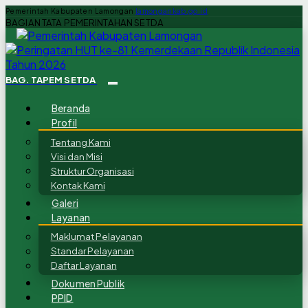
Pemerintah Kabupaten Lamongan
lamongankab.go.id
BAGIAN TATA PEMERINTAHAN SETDA
BAG. TAPEM SETDA
Beranda
Profil
Tentang Kami
Visi dan Misi
Struktur Organisasi
Kontak Kami
Galeri
Layanan
Maklumat Pelayanan
Standar Pelayanan
Daftar Layanan
Dokumen Publik
PPID