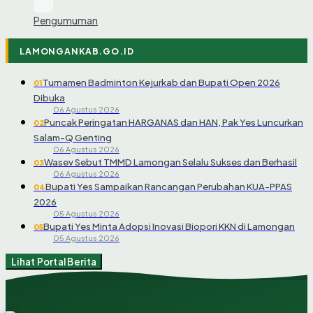
Pengumuman
LAMONGANKAB.GO.ID
Turnamen Badminton Kejurkab dan Bupati Open 2026
01
Dibuka
06 Agustus 2026
Puncak Peringatan HARGANAS dan HAN, Pak Yes Luncurkan
02
Salam-Q Genting
06 Agustus 2026
Wasev Sebut TMMD Lamongan Selalu Sukses dan Berhasil
03
06 Agustus 2026
Bupati Yes Sampaikan Rancangan Perubahan KUA-PPAS
04
2026
05 Agustus 2026
Bupati Yes Minta Adopsi Inovasi Biopori KKN di Lamongan
05
05 Agustus 2026
Lihat Portal Berita