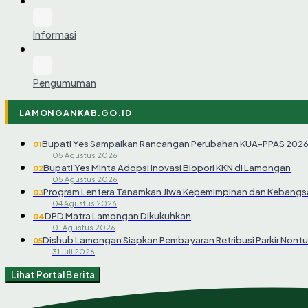
Informasi
Pengumuman
LAMONGANKAB.GO.ID
Bupati Yes Sampaikan Rancangan Perubahan KUA-PPAS 202
01
05 Agustus 2026
Bupati Yes Minta Adopsi Inovasi Biopori KKN di Lamongan
02
05 Agustus 2026
Program Lentera Tanamkan Jiwa Kepemimpinan dan Kebangsa
03
04 Agustus 2026
DPD Matra Lamongan Dikukuhkan
04
01 Agustus 2026
Dishub Lamongan Siapkan Pembayaran Retribusi Parkir Nontu
05
31 Juli 2026
Lihat Portal Berita