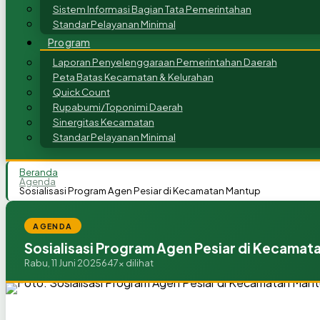
Sistem Informasi Bagian Tata Pemerintahan
Standar Pelayanan Minimal
Program
Laporan Penyelenggaraan Pemerintahan Daerah
Peta Batas Kecamatan & Kelurahan
Quick Count
Rupabumi/Toponimi Daerah
Sinergitas Kecamatan
Standar Pelayanan Minimal
Beranda
Agenda
Sosialisasi Program Agen Pesiar di Kecamatan Mantup
AGENDA
Sosialisasi Program Agen Pesiar di Kecamat
Rabu, 11 Juni 2025
647x dilihat