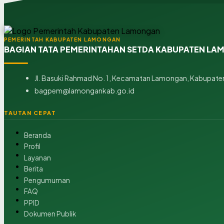
PEMERINTAH KABUPATEN LAMONGAN
BAGIAN TATA PEMERINTAHAN SETDA KABUPATEN L
Jl. Basuki Rahmad No. 1, Kecamatan Lamongan, Kabupaten
bagpem@lamongankab.go.id
TAUTAN CEPAT
Beranda
Profil
Layanan
Berita
Pengumuman
FAQ
PPID
Dokumen Publik