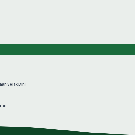
6
an Sejak Dini
nai