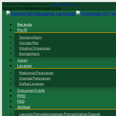
Pemerintah Kabupaten Lamongan
lamongankab.go.id
BAGIAN TATA PEMERINTAHAN SETDA
Beranda
Profil
Tentang Kami
Visi dan Misi
Struktur Organisasi
Kontak Kami
Galeri
Layanan
Maklumat Pelayanan
Standar Pelayanan
Daftar Layanan
Dokumen Publik
PPID
FAQ
Aplikasi
Laporan Penyelenggaraan Pemerintahan Daerah