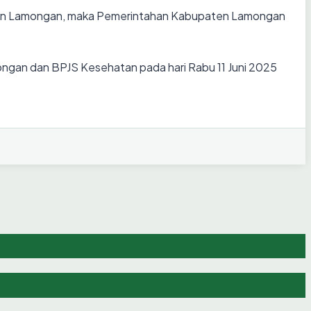
aten Lamongan, maka Pemerintahan Kabupaten Lamongan
ngan dan BPJS Kesehatan pada hari Rabu 11 Juni 2025
hun 2026
rsitas Brawijaya
orwil Bojonegoro